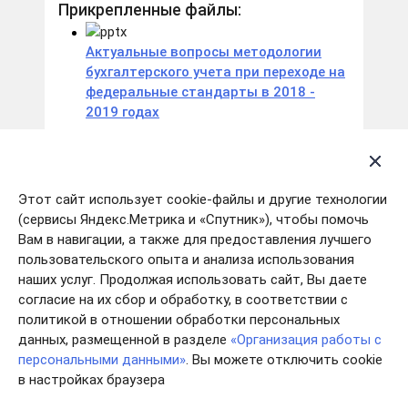
Прикрепленные файлы:
Актуальные вопросы методологии
бухгалтерского учета при переходе на
федеральные стандарты в 2018 -
2019 годах
Об утверждении Порядка формирования и
применения кодов бюджетной
классификации Российской Федерации
Этот сайт использует cookie-файлы и другие технологии
(сервисы Яндекс.Метрика и «Спутник»), чтобы помочь
Прикрепленные файлы:
Вам в навигации, а также для предоставления лучшего
Приказ
пользовательского опыта и анализа использования
Министерства Финансов Российской
наших услуг. Продолжая использовать сайт, Вы даете
Федерации от 08.06.2017 №
согласие на их сбор и обработку, в соответствии с
1
32
н
политикой в отношении обработки персональных
Приложения к приказу
данных, размещенной в разделе
«Организация работы с
персональными данными»
. Вы можете отключить cookie
в настройках браузера
О внесении изменений в приложения №1 и