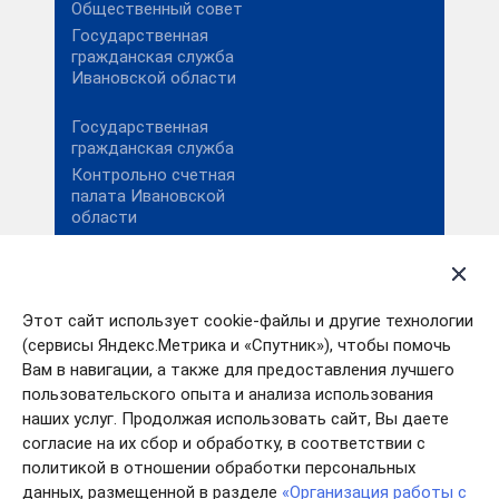
Общественный совет
Государственная
гражданская служба
Ивановской области
Государственная
гражданская служба
Контрольно счетная
палата Ивановской
области
Портал «Работа в
России»
Противодействие
коррупции
Этот сайт использует cookie-файлы и другие технологии
Электронный бюджет
(сервисы Яндекс.Метрика и «Спутник»), чтобы помочь
Вам в навигации, а также для предоставления лучшего
пользовательского опыта и анализа использования
наших услуг. Продолжая использовать сайт, Вы даете
согласие на их сбор и обработку, в соответствии с
политикой в отношении обработки персональных
данных, размещенной в разделе
«Организация работы с