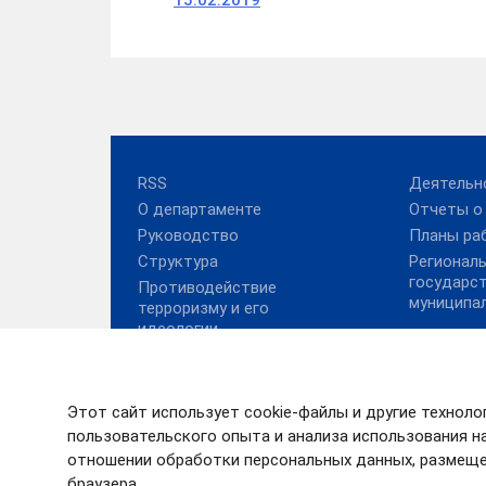
15.02.2019
RSS
Деятельн
О департаменте
Отчеты о
Руководство
Планы ра
Структура
Регионал
государс
Противодействие
муниципал
терроризму и его
идеологии
Правительство
Ивановской области
Этот сайт использует cookie-файлы и другие техноло
пользовательского опыта и анализа использования на
отношении обработки персональных данных, размеще
браузера