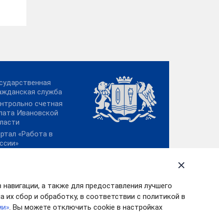
сударственная
ажданская служба
нтрольно счетная
лата Ивановской
ласти
ртал «Работа в
ссии»
отиводействие
ррупции
ектронный бюджет
в навигации, а также для предоставления лучшего
 их сбор и обработку, в соответствии с политикой в
ми»
. Вы можете отключить cookie в настройках