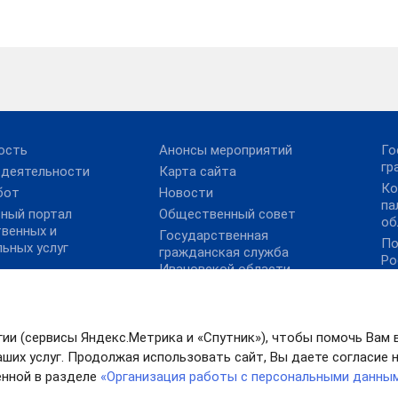
ость
Анонсы мероприятий
Го
гр
 деятельности
Карта сайта
Ко
бот
Новости
па
ьный портал
Общественный совет
об
твенных и
Государственная
По
ьных услуг
гражданская служба
Ро
Ивановской области
Пр
ко
Эл
гии (сервисы Яндекс.Метрика и «Спутник»), чтобы помочь Вам 
ших услуг. Продолжая использовать сайт, Вы даете согласие на
нной в разделе
«Организация работы с персональными данны