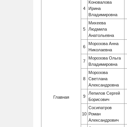
Коновалова
4
Ирина
Владимировна
Михеева
5
Людмила
Анатольевна
Морозова Анна
6
Николаевна
Морозова Ольга
7
Владимировна
Морозова
8
Светлана
Александровна
Лепилов Сергей
9
Главная
Борисович
Сосипатров
10
Роман
Александрович