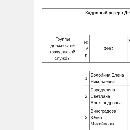
Кадровый резерв Де
Группы
№
должностей
п/
ФИО
гражданской
п
службы
Болобина Елена
1
Николаевна
Бородулина
2
Светлана
Александровна
Виноградова
3
Юлия
Михайловна