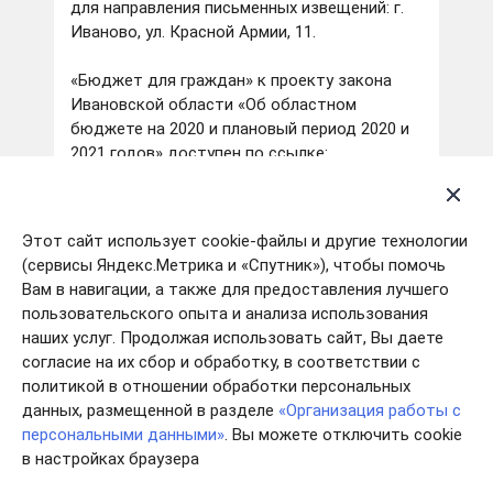
для направления письменных извещений: г.
Иваново, ул. Красной Армии, 11.
«Бюджет для граждан» к проекту закона
Ивановской области «Об областном
бюджете на 2020 и плановый период 2020 и
2021 годов» доступен по ссылке:
http://df.ivanovoobl.ru/regionalnye-
finansy/byudzhet-dlya-grazhdan/
Этот сайт использует cookie-файлы и другие технологии
(сервисы Яндекс.Метрика и «Спутник»), чтобы помочь
17.05.2019
Вам в навигации, а также для предоставления лучшего
О проведении публичных слушаний по
пользовательского опыта и анализа использования
проекту закона Ивановской области «Об
наших услуг. Продолжая использовать сайт, Вы даете
исполнении областного бюджета за 2018
согласие на их сбор и обработку, в соответствии с
год»
политикой в отношении обработки персональных
данных, размещенной в разделе
«Организация работы с
Департамент финансов Ивановской области
персональными данными»
. Вы можете отключить cookie
сообщает, что 28.05.2019 в 15.00 в
в настройках браузера
помещении Бюджетного учреждения
Ивановской области «Ивановский дом