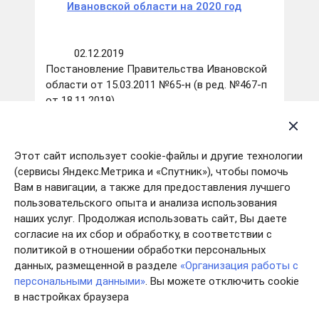
Ивановской области на 2020 год
02.12.2019
Постановление Правительства Ивановской
области от 15.03.2011 №65-н (в ред. №467-п
от 18.11.2019)
Прикрепленные файлы:
ОБ УТВЕРЖДЕНИИ МЕТОДИКИ
РАСЧЕТА НОРМАТИВОВ
Этот сайт использует cookie-файлы и другие технологии
ФОРМИРОВАНИЯ РАСХОДОВ НА
(сервисы Яндекс.Метрика и «Спутник»), чтобы помочь
СОДЕРЖАНИЕ ОРГАНОВ МЕСТНОГО
Вам в навигации, а также для предоставления лучшего
САМОУПРАВЛЕНИЯ МУНИЦИПАЛЬНЫХ
пользовательского опыта и анализа использования
ОБРАЗОВАНИЙ ИВАНОВСКОЙ
наших услуг. Продолжая использовать сайт, Вы даете
ОБЛАСТИ
согласие на их сбор и обработку, в соответствии с
политикой в отношении обработки персональных
данных, размещенной в разделе
«Организация работы с
22.02.2019
персональными данными»
. Вы можете отключить cookie
Распоряжение Департамента финансов
в настройках браузера
Ивановской области от 28.10.2019 №185