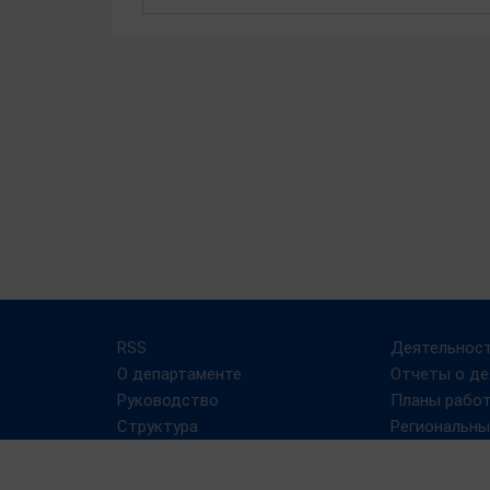
RSS
Деятельнос
О департаменте
Отчеты о де
Руководство
Планы рабо
Структура
Региональны
государстве
Противодействие
муниципальн
терроризму и его