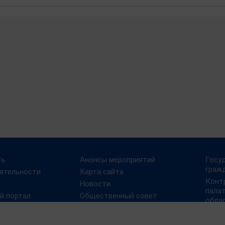
ть
Анонсы мероприятий
Госу
граж
ятельности
Карта сайта
Конт
т
Новости
пала
й портал
Общественный совет
обла
нных и
Государственная
Порт
ых услуг
гражданская служба
Росс