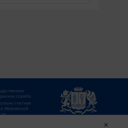
дарственная
данская служба
рольно счетная
та Ивановской
сти
ал «Работа в
ии»