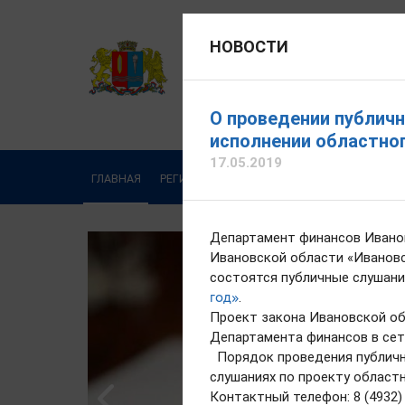
НОВОСТИ
ДЕПАРТАМЕНТ ФИНАНСОВ
Официальный сайт
О проведении публичн
Яковлева Любовь Вас
исполнении областног
17.05.2019
Написать обращение
ГЛАВНАЯ
РЕГИОНАЛЬНЫЕ ФИНАНСЫ
ДЕПАРТАМЕН
Департамент финансов Иванов
Ивановской области «Ивановск
состоятся публичные слушани
год»
.
Проект закона Ивановской об
Департамента финансов в сет
Порядок проведения публичны
слушаниях по проекту област
Контактный телефон: 8 (4932)