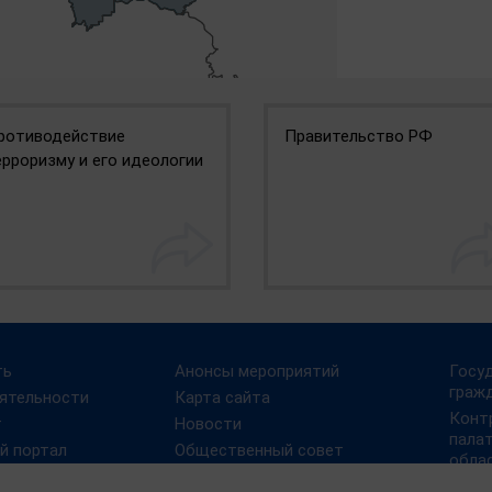
ротиводействие
Правительство РФ
ерроризму и его идеологии
ть
Анонсы мероприятий
Госу
граж
ятельности
Карта сайта
Конт
т
Новости
пала
й портал
Общественный совет
обла
нных и
Государственная
Порт