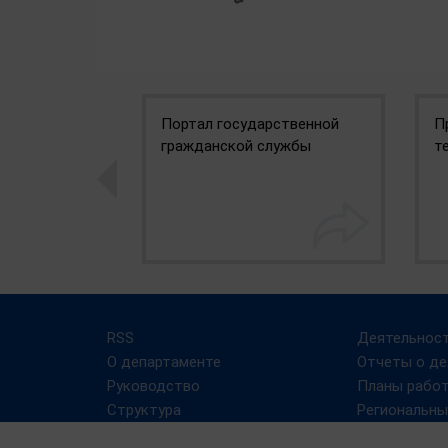
Портал государственной
П
гражданской службы
т
RSS
Деятельнос
О департаменте
Отчеты о де
Руководство
Планы рабо
Структура
Региональны
государстве
Противодействие