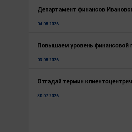
Стройбанка СССР. С 1989 год
Департамент финансов Ивановск
завода в г.Вичуга. С 1990 го
главы, первый зам. главы адм
заместителем начальника фин
04.08.2026
и.о. заместителя Председате
области. С мая 2016 года — 
финансов Ивановской области.
Повышаем уровень финансовой 
Российской Федерации», награ
награждена ведомственной на
03.08.2026
Отгадай термин клиентоцентри
30.07.2026