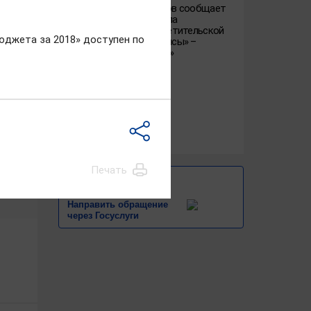
Департамент финансов сообщает
об открытии 8-го этапа
Всероссийской просветительской
юджета за 2018» доступен по
эстафеты «Мои финансы» –
«АЗБУКА ИНВЕСТОРА»
17.02.2026
23 апреля состоится заседан
финансов Ивановской област
обнее
21.04.2026
Печать
1
из
1
Скачать фото
Направить обращение
через Госуслуги
 финансов Ивановской
 области. Окончила
ительство», затем —
и». Трудовую деятельность
ектора г.Вичуга. Работала
овской областной конторы