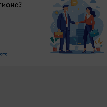
гионе?
о