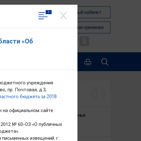
Вход в личный кабинет
1
Общественная приемная
бласти «Об
ДАННЫЕ
КОНТАКТЫ
 Бюджетного учреждения
, пр. Почтовая, д.3,
АКТУАЛЬНО
астного бюджета за 2018
н на официальном сайте
Реализация национальных
проектов в 2026 году
2012 № 60-ОЗ «О публичных
24.02.2026
юджета».
я письменных извещений: г.