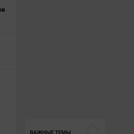
тдела машиностроительного
ов
Ивановской области , зам.
льника, затем первым
сти. С августа 2015 года —
ента финансов Ивановской
и — директор Департамента
луженный экономист
ева Л.В. в 2022 году
 двоих детей.
ВАЖНЫЕ ТЕМЫ