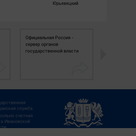
Юрьевецкий
Официальная Россия -
Портал госу
сервер органов
государственной власти
дарственная
данская служба
рольно счетная
та Ивановской
сти
ал «Работа в