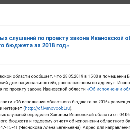
 ИВАНОВСКОЙ ОБЛАСТИ
ых слушаний по проекту закона Ивановской о
ильевна
о бюджета за 2018 год»
Т
ДЕЯТЕЛЬНОСТЬ
ОБРАЩЕНИЯ
ПРАВОВЫЕ АКТЫ
ОТКРЫТЫЕ 
ской области сообщает, что 28.05.2019 в 15.00 в помещении
ий дом национальностей», расположенном по адресу г. Иваново
«Об исполнении обл
я по проекту закона Ивановской области
ласти «Об исполнении областного бюджета за 2016» размеще
http://df.ivanovoobl.ru
и интернет (
).
х слушаний определен Законом Ивановской области от 04.06.
ного бюджета и годовому отчету об исполнении областного б
 47-15-41 (Чеснокова Алена Евгеньевна). Адрес для направлени