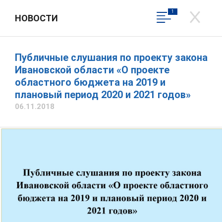
1
НОВОСТИ
ДЕПАРТАМЕНТ ФИНАНСОВ
ИВАНОВСКОЙ ОБЛАСТИ
Официальный сайт
Публичные слушания по проекту закона
Яковлева Любовь Васильевна
Ивановской области «О проекте
областного бюджета на 2019 и
Написать обращение
Вход в личный кабинет
плановый период 2020 и 2021 годов»
06.11.2018
Общественная приемная