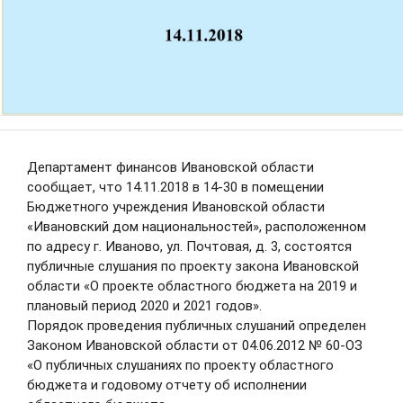
О проведении публичных слушаний по
годовому отчету об исполнении
областного бюджета за 2025 год
Департамент финансов Ивановской области
10.06.2026
подробнее
сообщает, что 14.11.2018 в 14-30 в помещении
Бюджетного учреждения Ивановской области
1
из
1
Скачать фото
«Ивановский дом национальностей», расположенном
по адресу г. Иваново, ул. Почтовая, д. 3, состоятся
публичные слушания по проекту закона Ивановской
Заместитель Председателя Правительства
области «О проекте областного бюджета на 2019 и
Ивановской области — директор Департамента
плановый период 2020 и 2021 годов».
финансов Ивановской области. Яковлева Любовь
Порядок проведения публичных слушаний определен
Васильевна родилась в 1949 году в Вичугском районе
Законом Ивановской области от 04.06.2012 № 60-ОЗ
Ивановской области. Окончила Горьковский
НОВОСТИ
«О публичных слушаниях по проекту областного
строительный техникум по специальности
бюджета и годовому отчету об исполнении
«Промышленное и гражданское строительство», затем