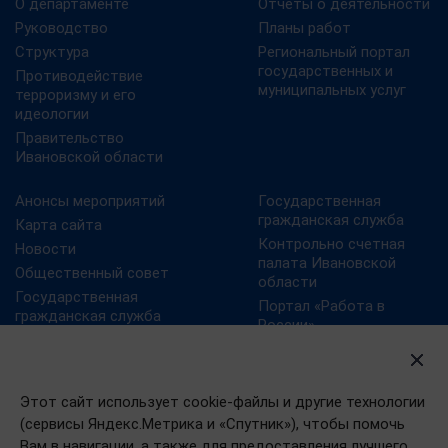
О департаменте
Отчеты о деятельности
Руководство
Планы работ
Структура
Региональный портал
государственных и
Противодействие
муниципальных услуг
терроризму и его
идеологии
Правительство
Ивановской области
Анонсы мероприятий
Государственная
гражданская служба
Карта сайта
Контрольно счетная
Новости
палата Ивановской
Общественный совет
области
Государственная
Портал «Работа в
гражданская служба
России»
Ивановской области
Противодействие
коррупции
Электронный бюджет
Этот сайт использует cookie-файлы и другие технологии
(сервисы Яндекс.Метрика и «Спутник»), чтобы помочь
Вам в навигации, а также для предоставления лучшего