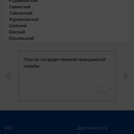
Родниковский
Савинский
Тейковский
Фурмановский
Шуйский
Южский
Юрьевецкий
Портал государственной гражданской
П
службы
и
RSS
Деятельность