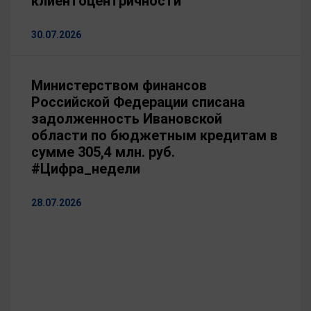
клиентоцентричности
2016 года — заместитель Председателя
Правительства Ивановской области — директор
30.07.2026
Департамента финансов Ивановской области. В 2003
году Л.В. Яковлевой присвоено почетное звание
«Заслуженный экономист Российской Федерации»,
Министерством финансов
награждена нагрудным знаком «Отличник финансовой
Российской Федерации списана
работы». Яковлева Л.В. в 2022 году награждена
ведомственной наградой Минфина России - Медалью
задолженность Ивановской
С.Ю. Витте. Замужем, имеет двоих детей.
области по бюджетным кредитам в
сумме 305,4 млн. руб.
#Цифра_недели
28.07.2026